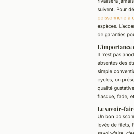
rivalisera jama
suivent. Pour dé
poissonnerie à 
espèces. L’accen
de garanties pou
L'importance d
Il n’est pas ano
absentes des éta
simple conventio
cycles, on prése
qualité gustativ
flasque, fade, e
Le savoir-fai
Un bon poissonni
levée de filets,
savoir-faire, c’e