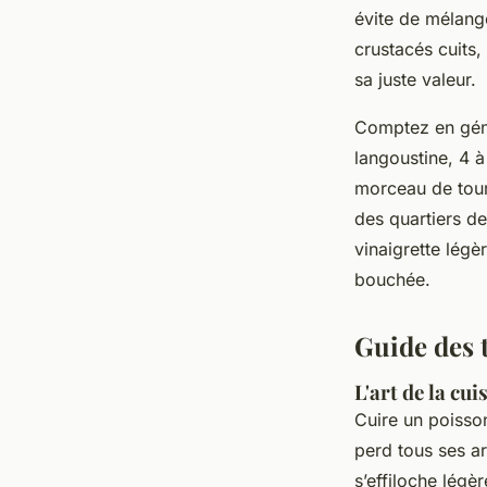
évite de mélang
crustacés cuits
sa juste valeur.
Comptez en génér
langoustine, 4 à
morceau de tourt
des quartiers de
vinaigrette légè
bouchée.
Guide des 
L'art de la cu
Cuire un poisson
perd tous ses a
s’effiloche légè