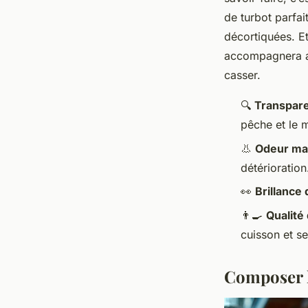
de turbot parfa
décortiquées. Et 
accompagnera au
casser.
🔍
Transpare
pêche et le 
👃
Odeur mar
détérioration
👀
Brillance 
👨‍🍳
Qualité
cuisson et s
Composer le