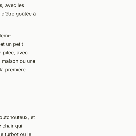
s, avec les
 d’être goûtée à
demi-
et un petit
e pilée, avec
il maison ou une
 la première
aoutchouteux, et
 chair qui
e turbot ou le