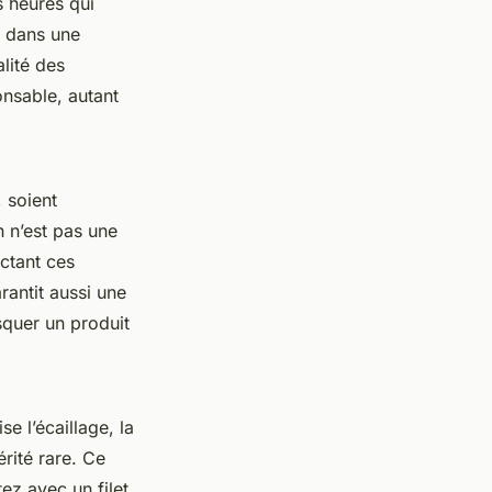
s heures qui
e dans une
lité des
onsable, autant
 soient
n n’est pas une
ctant ces
rantit aussi une
squer un produit
e l’écaillage, la
érité rare. Ce
tez avec un filet