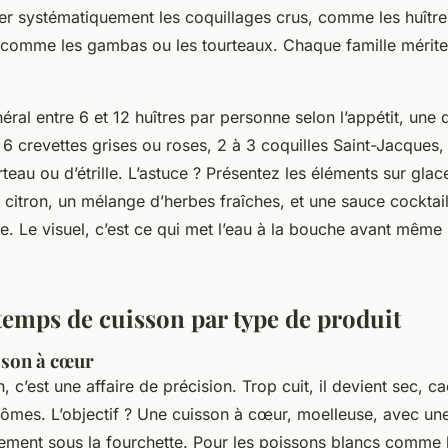
er systématiquement les coquillages crus, comme les huître
, comme les gambas ou les tourteaux. Chaque famille mérite
al entre 6 et 12 huîtres par personne selon l’appétit, une 
 6 crevettes grises ou roses, 2 à 3 coquilles Saint-Jacques, 
eau ou d’étrille. L’astuce ? Présentez les éléments sur glac
 citron, un mélange d’herbes fraîches, et une sauce cockta
re. Le visuel, c’est ce qui met l’eau à la bouche avant même
temps de cuisson par type de produit
isson à cœur
, c’est une affaire de précision. Trop cuit, il devient sec, c
rômes. L’objectif ? Une cuisson à cœur, moelleuse, avec une
rement sous la fourchette. Pour les poissons blancs comme l