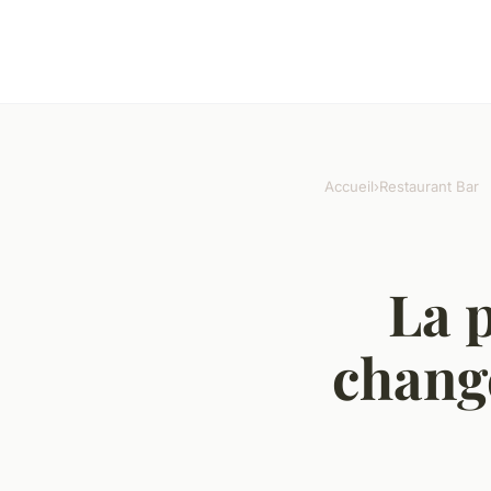
Accueil
›
Restaurant Bar
La 
change