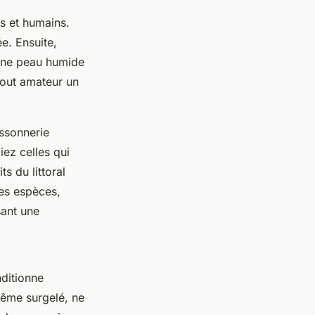
fs et humains.
e. Ensuite,
, une peau humide
 tout amateur un
issonnerie
iez celles qui
s du littoral
es espèces,
sant une
nditionne
même surgelé, ne