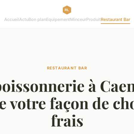
Accueil
Actu
Bon plan
Equipement
Minceur
Produit
Restaurant Bar
RESTAURANT BAR
poissonnerie à Caen
 votre façon de cho
frais