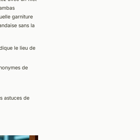
 gambas
uelle garniture
ndaise sans la
dique le lieu de
synonymes de
es astuces de