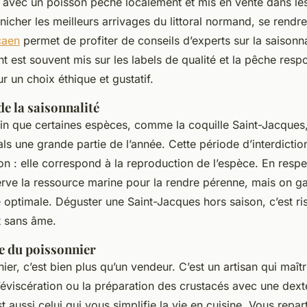
is avec un poisson pêché localement et mis en vente dans le
nicher les meilleurs arrivages du littoral normand, se rendr
caen
permet de profiter de conseils d’experts sur la saisonna
t est souvent mis sur les labels de qualité et la pêche resp
r un choix éthique et gustatif.
e la saisonnalité
din que certaines espèces, comme la coquille Saint-Jacques,
ls une grande partie de l’année. Cette période d’interdictio
n : elle correspond à la reproduction de l’espèce. En respe
rve la ressource marine pour la rendre pérenne, mais on ga
e optimale. Déguster une Saint-Jacques hors saison, c’est ri
t sans âme.
re du poissonnier
er, c’est bien plus qu’un vendeur. C’est un artisan qui maîtris
 l’éviscération ou la préparation des crustacés avec une dext
st aussi celui qui vous simplifie la vie en cuisine. Vous repar